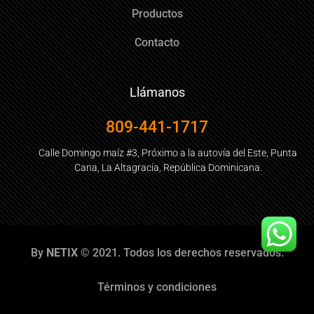
Productos
Contacto
Llámanos
809-441-1717
Calle Domingo maíz #3, Próximo a la autovía del Este, Punta
Cana, La Altagracia, República Dominicana.
By
NETIX
© 2021. Todos los derechos reservados.
Términos y condiciones