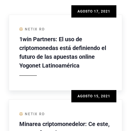
AGOSTO 17, 2021
NETIX RD
1win Partners: El uso de
criptomonedas está definiendo el
futuro de las apuestas online
Yogonet Latinoamérica
AGOSTO 15, 2021
NETIX RD
Minarea criptomonedelor: Ce este,