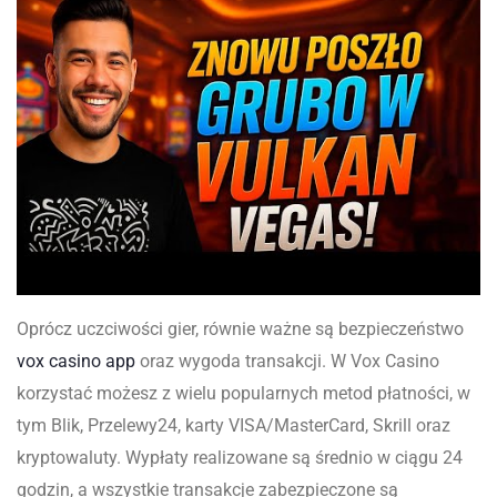
Oprócz uczciwości gier, równie ważne są bezpieczeństwo
vox casino app
oraz wygoda transakcji. W Vox Casino
korzystać możesz z wielu popularnych metod płatności, w
tym Blik, Przelewy24, karty VISA/MasterCard, Skrill oraz
kryptowaluty. Wypłaty realizowane są średnio w ciągu 24
godzin, a wszystkie transakcje zabezpieczone są