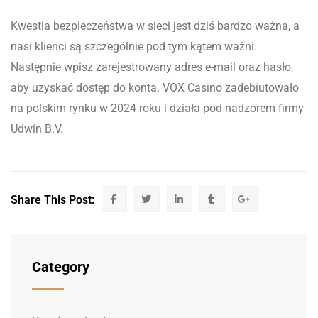
Kwestia bezpieczeństwa w sieci jest dziś bardzo ważna, a
nasi klienci są szczególnie pod tym kątem ważni.
Następnie wpisz zarejestrowany adres e-mail oraz hasło,
aby uzyskać dostęp do konta. VOX Casino zadebiutowało
na polskim rynku w 2024 roku i działa pod nadzorem firmy
Udwin B.V.
Share This Post:
Category