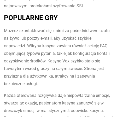
najnowszymi protokołami szyfrowania SSL.
POPULARNE GRY
Możesz skontaktować się z nimi za pośrednictwem czatu
na żywo lub poczty e-mail, aby uzyskać szybkie
odpowiedzi. Witryna kasyna zawiera również sekcję FAQ
obejmującą typowe pytania, takie jak konfiguracja konta i
odzyskiwanie środków. Kasyno Vox szybko stało się
faworytem wśród graczy na całym świecie. Strona jest
przyjazna dla użytkownika, atrakcyjna i zapewnia
bezpieczne usługi.
Każda oferowana rozgrywka daje niepowtarzalne emocje,
stwarzając okazję, pasjonatom kasyna zanurzyć się w
dreszczyk emocji w realistycznym środowisku kasyna.