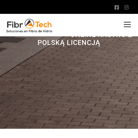
ONLINE KASYNO Z
POLSKĄ LICENCJĄ