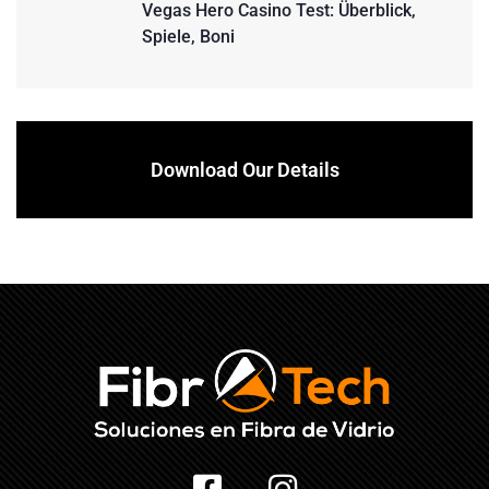
Vegas Hero Casino Test: Überblick,
Spiele, Boni
Download Our Details