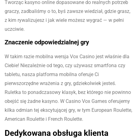
Tworząc kasyno online dopasowane do realnych potrzeb
graczy, zadbaliśmy o to, byś zawsze wiedział, gdzie grasz,
z kim rywalizujesz i jak wiele możesz wygrać — w pełni
uczciwie.
Znaczenie odpowiedzialnej gry
W takim razie mobilna wersja Vox Casino jest właśnie dla
Ciebie! Niezależnie od tego, czy używasz smartfona czy
tabletu, nasza platforma mobilna oferuje Ci
pierwszorzędne wrażenia z gry, gdziekolwiek jesteś.
Ruletka to ponadczasowy klasyk, bez którego nie powinno
obejść się żadne kasyno. W Casino Vox Games oferujemy
kilka odmian tej ekscytującej gry, w tym European Roulette,
American Roulette i French Roulette.
Dedykowana obsługa klienta