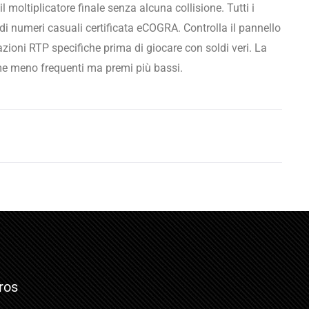
moltiplicatore finale senza alcuna collisione. Tutti i
di numeri casuali certificata eCOGRA. Controlla il pannello
zioni RTP specifiche prima di giocare con soldi veri. La
amme meno frequenti ma premi più bassi.
ros