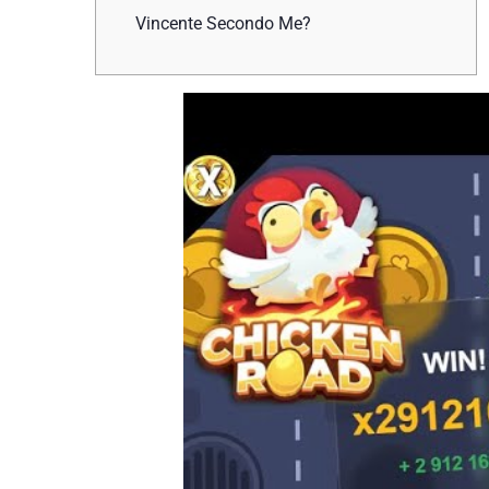
Vincente Secondo Me?