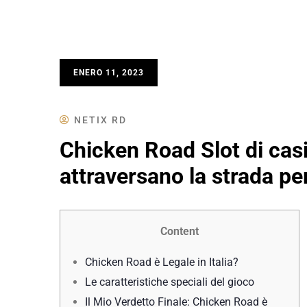
ENERO 11, 2023
NETIX RD
Chicken Road Slot di casi
attraversano la strada pe
Content
Chicken Road è Legale in Italia?
Le caratteristiche speciali del gioco
Il Mio Verdetto Finale: Chicken Road è