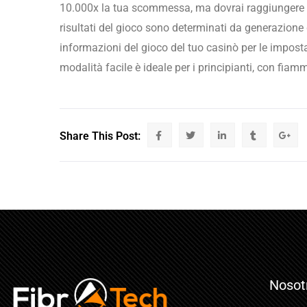
10.000x la tua scommessa, ma dovrai raggiungere il 
risultati del gioco sono determinati da generazione 
informazioni del gioco del tuo casinò per le imposta
modalità facile è ideale per i principianti, con fi
Share This Post:
Nosot