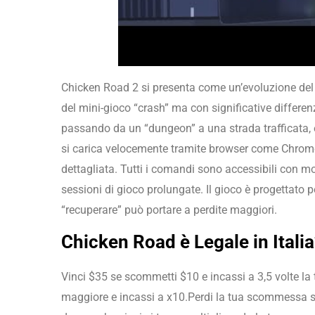
Chicken Road 2 si presenta come un’evoluzione del
del mini-gioco “crash” ma con significative differe
passando da un “dungeon” a una strada trafficata, 
si carica velocemente tramite browser come Chrome,
dettagliata. Tutti i comandi sono accessibili con 
sessioni di gioco prolungate. Il gioco è progettato 
“recuperare” può portare a perdite maggiori.
Chicken Road è Legale in Itali
Vinci $35 se scommetti $10 e incassi a 3,5 volte l
maggiore e incassi a x10.Perdi la tua scommessa se 