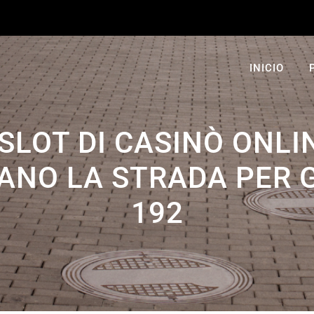
INICIO
SLOT DI CASINÒ ONLI
ANO LA STRADA PER 
192