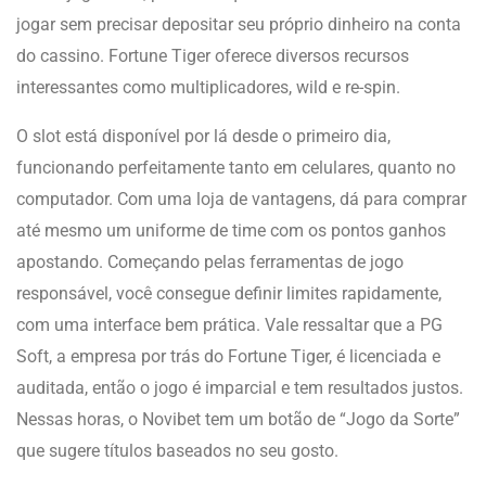
jogar sem precisar depositar seu próprio dinheiro na conta
do cassino. Fortune Tiger oferece diversos recursos
interessantes como multiplicadores, wild e re-spin.
O slot está disponível por lá desde o primeiro dia,
funcionando perfeitamente tanto em celulares, quanto no
computador. Com uma loja de vantagens, dá para comprar
até mesmo um uniforme de time com os pontos ganhos
apostando. Começando pelas ferramentas de jogo
responsável, você consegue definir limites rapidamente,
com uma interface bem prática. Vale ressaltar que a PG
Soft, a empresa por trás do Fortune Tiger, é licenciada e
auditada, então o jogo é imparcial e tem resultados justos.
Nessas horas, o Novibet tem um botão de “Jogo da Sorte”
que sugere títulos baseados no seu gosto.