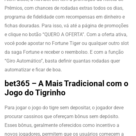
Prêmios, com chances de rodadas extras todos os dias,
programa de fidelidade com recompensas em dinheiro e
fichas douradas. Para isso, vá até a página de promoções
e clique no botão “QUERO A OFERTA”. Com a oferta ativa,
você pode apostar no Fortune Tiger ou qualquer outro slot
da saga Fortune e receber o reembolso. E com a função
“Giro Automático”, basta definir quantas rodadas quer
automatizar e ficar de boa.
bet365 – A Mais Tradicional com o
Jogo do Tigrinho
Para jogar o jogo do tigre sem depositar, o jogador deve
procurar cassinos que ofereçam bônus sem depósito.
Esses bônus, geralmente oferecidos como incentivo a
novos jogadores, permitem que os usuários comecem a